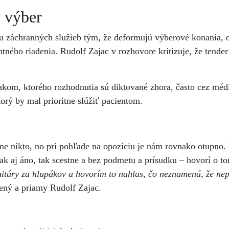
ý výber
tu záchranných služieb tým, že deformujú výberové konania, 
tného riadenia. Rudolf Zajac v rozhovore kritizuje, že tender
akom, ktorého rozhodnutia sú diktované zhora, často cez médi
torý by mal prioritne slúžiť pacientom.
me nikto, no pri pohľade na opozíciu je nám rovnako otupno. 
k aj áno, tak scestne a bez podmetu a prísudku – hovorí o to
itúry za hlupákov a hovorím to nahlas, čo neznamená, že ne
ený a priamy Rudolf Zajac.