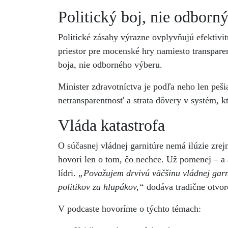
Politický boj, nie odborn
Politické zásahy výrazne ovplyvňujú efektivi
priestor pre mocenské hry namiesto transparen
boja, nie odborného výberu.
Minister zdravotníctva je podľa neho len peši
netransparentnosť a strata dôvery v systém, k
Vláda katastrofa
O súčasnej vládnej garnitúre nemá ilúzie zrej
hovorí len o tom, čo nechce. Už pomenej – a a
lídri.
„Považujem drvivú väčšinu vládnej garn
politikov za hlupákov,“
dodáva tradične otvor
V podcaste hovoríme o týchto témach: