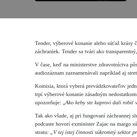
Tender, výberové konanie alebo súťaž krásy 
záchraniek. Tender sa tvári ako transparentný
V čase, keď na ministerstve zdravotníctva pôso
audiozáznam zaznamenávali napríklad aj stretn
Komisia, ktorá vyberá prevádzkovateľov jedn
trpí výberové konanie zásadným nedostatkom t
upozorňuje: „
Ako keby ste kaprovi dali robiť 
Tak ako všade, aj pri fungovaní záchrannej s
podcaste hovorí exminister Zajac na margo sú
stratu:
„V tej istej činnosti súkromný sektor pr