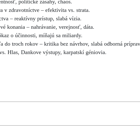
ntnosť, politické zásahy, chaos.
v zdravotníctve – efektivita vs. strata.
va – reaktívny prístup, slabá vízia.
é konania – nahrávanie, verejnosť, dáta.
az o účinnosti, míňajú sa miliardy.
a do troch rokov – kritika bez návrhov, slabá odborná príprav
vs. Hlas, Dankove výstupy, karpatskí géniovia.