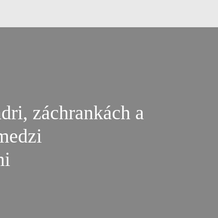
dri, záchrankách a
 medzi
mi