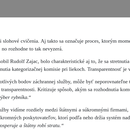
či slohové cvičenia. Aj takto sa označuje proces, ktorým m
, no rozhodne to tak nevyzerá.
bil Rudolf Zajac, bolo charakteristické aj to, že sa stretnut
utia kategorizačnej komisie pri liekoch. Transparentnosť je 
otlivých bodov záchrannej služby, môže byť neporovnateľne t
ransparentnosti. Kritizuje spôsob, akým sa rozhodnutia komun
výber rybníka.
“
lužby vidíme rozdiely medzi štátnymi a súkromnými firmami, 
kromných poskytovateľov, ktorí podľa neho držia systém nad 
osperuje a štátny robí stratu.“