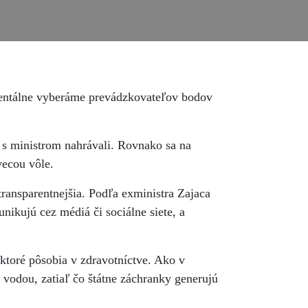
omentálne vyberáme prevádzkovateľov bodov
ia s ministrom nahrávali. Rovnako sa na
vecou vôle.
ransparentnejšia. Podľa exministra Zajaca
ikujú cez médiá či sociálne siete, a
ktoré pôsobia v zdravotníctve. Ako v
vodou, zatiaľ čo štátne záchranky generujú