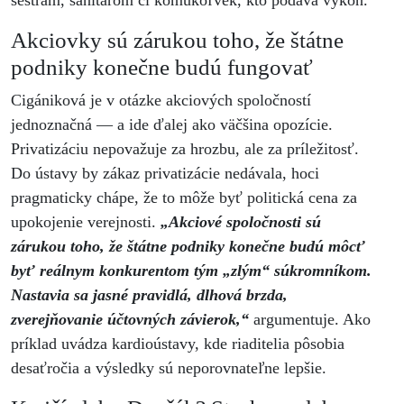
sestrám, sanitárom či komukoľvek, kto podáva výkon.
Akciovky sú zárukou toho, že štátne
podniky konečne budú fungovať
Cigániková je v otázke akciových spoločností
jednoznačná — a ide ďalej ako väčšina opozície.
Privatizáciu nepovažuje za hrozbu, ale za príležitosť.
Do ústavy by zákaz privatizácie nedávala, hoci
pragmaticky chápe, že to môže byť politická cena za
upokojenie verejnosti.
„Akciové spoločnosti sú
zárukou toho, že štátne podniky konečne budú môcť
byť reálnym konkurentom tým „zlým“ súkromníkom.
Nastavia sa jasné pravidlá, dlhová brzda,
zverejňovanie účtovných závierok,“
argumentuje. Ako
príklad uvádza kardioústavy, kde riaditelia pôsobia
desaťročia a výsledky sú neporovnateľne lepšie.