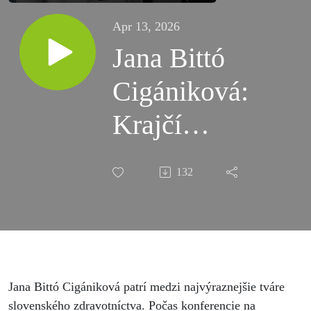
Apr 13, 2026
Jana Bittó
Cigániková:
Krajčí
alebo
132
Dvořák?
Rovnaká
katastrofa
Jana Bittó Cigániková patrí medzi najvýraznejšie tváre
slovenského zdravotníctva. Počas konferencie na