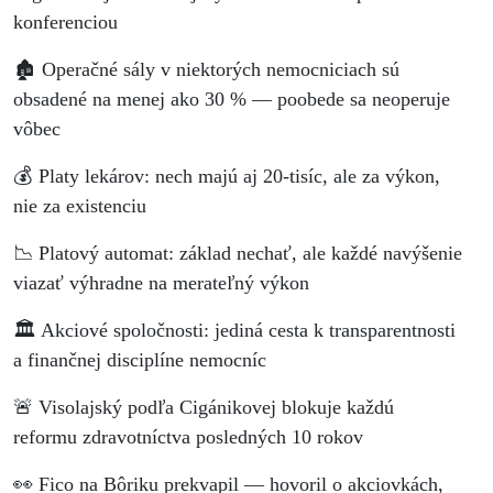
konferenciou
🏚️ Operačné sály v niektorých nemocniciach sú
obsadené na menej ako 30 % — poobede sa neoperuje
vôbec
💰 Platy lekárov: nech majú aj 20-tisíc, ale za výkon,
nie za existenciu
📉 Platový automat: základ nechať, ale každé navýšenie
viazať výhradne na merateľný výkon
🏛️ Akciové spoločnosti: jediná cesta k transparentnosti
a finančnej disciplíne nemocníc
🚨 Visolajský podľa Cigánikovej blokuje každú
reformu zdravotníctva posledných 10 rokov
👀 Fico na Bôriku prekvapil — hovoril o akciovkách,