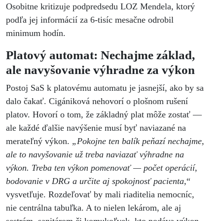
Osobitne kritizuje podpredsedu LOZ Mendela, ktorý
podľa jej informácií za 6-tisíc mesačne odrobil
minimum hodín.
Platový automat: Nechajme základ,
ale navyšovanie výhradne za výkon
Postoj SaS k platovému automatu je jasnejší, ako by sa
dalo čakať. Cigániková nehovorí o plošnom rušení
platov. Hovorí o tom, že základný plat môže zostať —
ale každé ďalšie navýšenie musí byť naviazané na
merateľný výkon.
„Pokojne ten balík peňazí nechajme,
ale to navyšovanie už treba naviazať výhradne na
výkon. Treba ten výkon pomenovať — počet operácií,
bodovanie v DRG a určite aj spokojnosť pacienta,
“
vysvetľuje. Rozdeľovať by mali riaditelia nemocníc,
nie centrálna tabuľka. A to nielen lekárom, ale aj