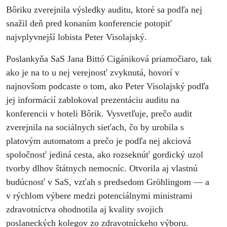
Bôriku zverejnila výsledky auditu, ktoré sa podľa nej
snažil deň pred konaním konferencie potopiť
najvplyvnejší lobista Peter Visolajský.
Poslankyňa SaS Jana Bittó Cigániková priamočiaro, tak
ako je na to u nej verejnosť zvyknutá, hovorí v
najnovšom podcaste o tom, ako Peter Visolajský podľa
jej informácií zablokoval prezentáciu auditu na
konferencii v hoteli Bôrik. Vysvetľuje, prečo audit
zverejnila na sociálnych sieťach, čo by urobila s
platovým automatom a prečo je podľa nej akciová
spoločnosť jediná cesta, ako rozseknúť gordický uzol
tvorby dlhov štátnych nemocníc. Otvorila aj vlastnú
budúcnosť v SaS, vzťah s predsedom Gröhlingom — a
v rýchlom výbere medzi potenciálnymi ministrami
zdravotníctva ohodnotila aj kvality svojich
poslaneckých kolegov zo zdravotníckeho výboru.