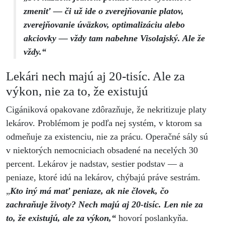
zmeniť — či už ide o zverejňovanie platov,
zverejňovanie úväzkov, optimalizáciu alebo
akciovky — vždy tam nabehne Visolajský. Ale že
vždy.“
Lekári nech majú aj 20-tisíc. Ale za
výkon, nie za to, že existujú
Cigániková opakovane zdôrazňuje, že nekritizuje platy
lekárov. Problémom je podľa nej systém, v ktorom sa
odmeňuje za existenciu, nie za prácu. Operačné sály sú
v niektorých nemocniciach obsadené na necelých 30
percent. Lekárov je nadstav, sestier podstav — a
peniaze, ktoré idú na lekárov, chýbajú práve sestrám.
„
Kto iný má mať peniaze, ak nie človek, čo
zachraňuje životy? Nech majú aj 20-tisíc. Len nie za
to, že existujú, ale za výkon,“
hovorí poslankyňa.