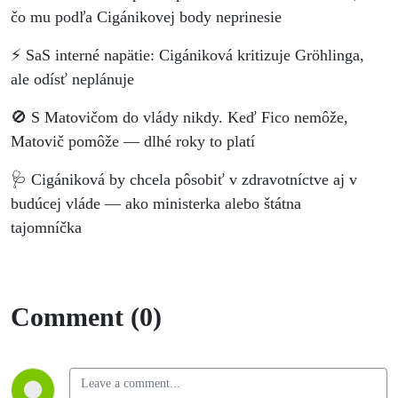
čo mu podľa Cigánikovej body neprinesie
⚡ SaS interné napätie: Cigániková kritizuje Gröhlinga,
ale odísť neplánuje
🚫 S Matovičom do vlády nikdy. Keď Fico nemôže,
Matovič pomôže — dlhé roky to platí
🩺 Cigániková by chcela pôsobiť v zdravotníctve aj v
budúcej vláde — ako ministerka alebo štátna
tajomníčka
Comment (0)