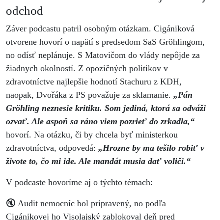
odchod
Záver podcastu patril osobným otázkam. Cigániková
otvorene hovorí o napätí s predsedom SaS Gröhlingom,
no odísť neplánuje. S Matovičom do vlády nepôjde za
žiadnych okolností. Z opozičných politikov v
zdravotníctve najlepšie hodnotí Stachuru z KDH,
naopak, Dvořáka z PS považuje za sklamanie.
„Pán
Gröhling neznesie kritiku. Som jediná, ktorá sa odváži
ozvať. Ale aspoň sa ráno viem pozrieť do zrkadla,“
hovorí. Na otázku, či by chcela byť ministerkou
zdravotníctva, odpovedá:
„Hrozne by ma tešilo robiť v
živote to, čo mi ide. Ale mandát musia dať voliči.“
V podcaste hovoríme aj o týchto témach:
🔇 Audit nemocníc bol pripravený, no podľa
Cigánikovej ho Visolajský zablokoval deň pred