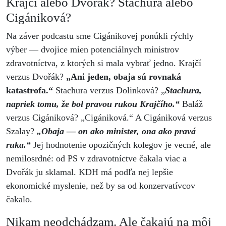
Krajčí alebo Dvořák? Stachura alebo
Cigániková?
Na záver podcastu sme Cigánikovej ponúkli rýchly
výber — dvojice mien potenciálnych ministrov
zdravotníctva, z ktorých si mala vybrať jedno. Krajčí
verzus Dvořák?
„Ani jeden, obaja sú rovnaká
katastrofa.“
Stachura verzus Dolinková? „
Stachura,
napriek tomu, že bol pravou rukou Krajčího.“
Baláž
verzus Cigániková? „Cigániková.“ A Cigániková verzus
Szalay?
„Obaja — on ako minister, ona ako pravá
ruka.“
Jej hodnotenie opozičných kolegov je vecné, ale
nemilosrdné: od PS v zdravotníctve čakala viac a
Dvořák ju sklamal. KDH má podľa nej lepšie
ekonomické myslenie, než by sa od konzervatívcov
čakalo.
Nikam neodchádzam. Ale čakajú na môj